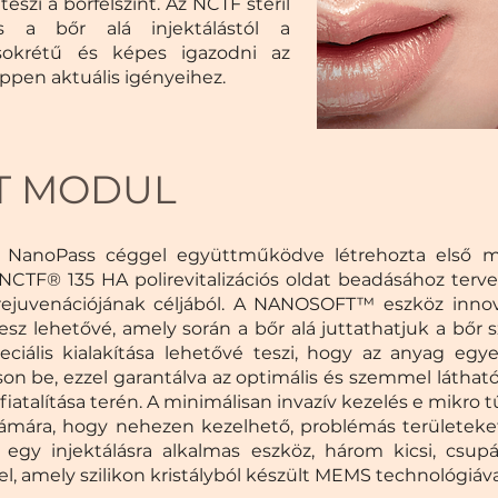
eszi a bőrfelszínt. Az NCTF steril
ás a bőr alá injektálástól a
sokrétű és képes igazodni az
ppen aktuális igényeihez.
T MODUL
a NanoPass céggel együttműködve létrehozta első mi
TF® 135 HA polirevitalizációs oldat beadásához terve
r rejuvenációjának céljából. A NANOSOFT™ eszköz innov
esz lehetővé, amely során a bőr alá juttathatjuk a bőr 
ciális kialakítása lehetővé teszi, hogy az anyag egye
n be, ezzel garantálva az optimális és szemmel láthat
atalítása terén. A minimálisan invazív kezelés e mikro t
zámára, hogy nehezen kezelhető, problémás területeket
y injektálásra alkalmas eszköz, három kicsi, csupá
l, amely szilikon kristályból készült MEMS technológiáva