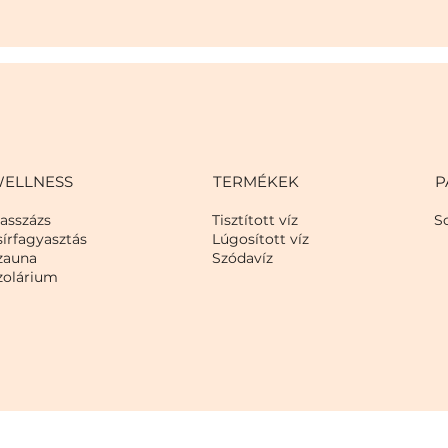
ELLNESS
TERMÉKEK
P
asszázs
Tisztított víz
Sc
sírfagyasztás
Lúgosított víz
zauna
Szódavíz
zolárium