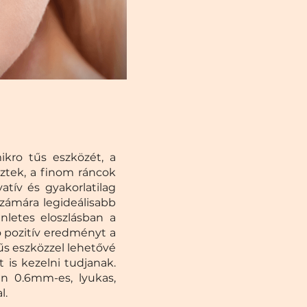
kro tűs eszközét, a
ztek, a finom ráncok
atív és gyakorlatilag
számára legideálisabb
nletes eloszlásban a
ó pozitív eredményt a
űs eszközzel lehetővé
 is kezelni tudjanak.
n 0.6mm-es, lyukas,
l.