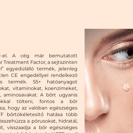
TF-el. A cég már bemutatott
r Treatment Factor, a sejtszinten
l” egyedülálló termék, jelenleg
len CE engedéllyel rendelkező
ációs termék. 55+ hatóanyagot
okat, vitaminokat, koenzimeket,
, aminosavakat. A bőrt ugyanis
kkal tölteni, fontos a bőr
ása, hogy az valóban egészséges
F bőrtökéletesítő hatása több
összehúzza a pórusokat, hidratál,
sít, visszaadja a bőr egészséges