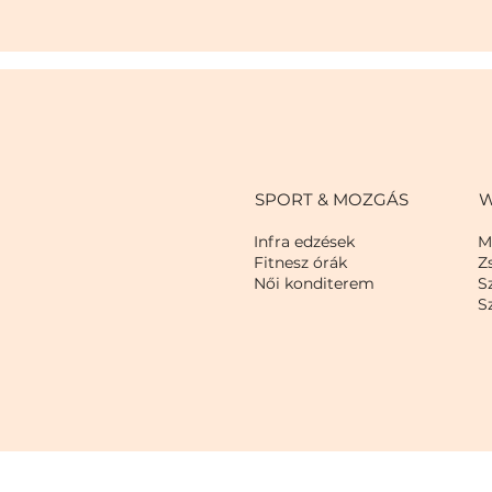
SPORT & MOZGÁS
W
Infra edzések
M
Fitnesz órák
Z
Női konditerem
S
S