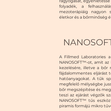
ragyogását, egyenletessé t
folyadék, a felhasznál
mezoterápiáig nagyon 
életkor és a bőrminőség é
NANOSOF
A Fillmed Laboratories 
NANOSOFT™-ot, amit az NC
kezelésére, illetve a bő
fájdalommentes eljárást t
hatóanyagokat. A tűk spe
megfelelő mélységbe jusso
bőr megszépítése és megfi
teszi az ejárást végzők s
NANOSOFT™ tűs eszköz eg
piramis formájú mikro tűve