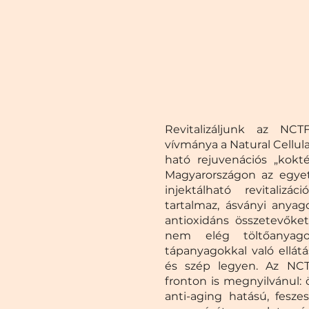
Revitalizáljunk az NC
vívmánya a Natural Cellula
ható rejuvenációs „kokté
Magyarországon az egyet
injektálható revitaliz
tartalmaz, ásványi anyag
antioxidáns összetevőket
nem elég töltőanyago
tápanyagokkal való ellát
és szép legyen. Az NCT
fronton is megnyilvánul: 
anti-aging hatású, fesze